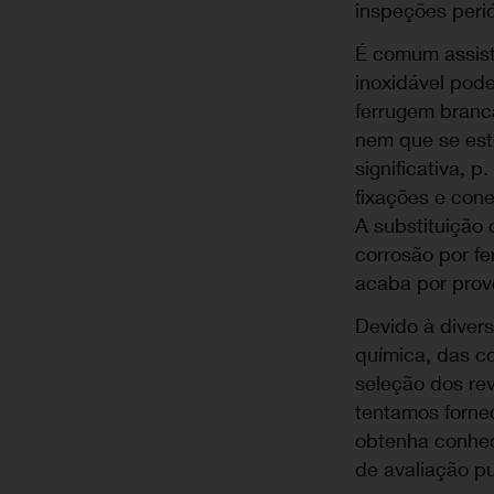
inspeções peri
É comum assist
inoxidável pode
ferrugem branca
nem que se est
significativa, 
fixações e con
A substituição
corrosão por f
acaba por prov
Devido à diver
química, das c
seleção dos re
tentamos forne
obtenha conheci
de avaliação pu