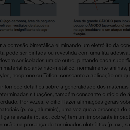
ar a corrosão bimetálica eliminando um eletrólito da c
nta pode ser pintada ou revestida com uma fita adesiva.
devem ser isolados um do outro, pintando cada superfí
m material isolante não-metálico, normalmente anilhas, 
ylon, neopreno ou Teflon, consoante a aplicação em qu
ir fornece detalhes sobre a generalidade dos materiai
determinadas situações, também consoante o rácio de 
rdado. Por vezes, é difícil fazer afirmações gerais sob
ateriais (p. ex., alumínio), uma vez que a presença de
 liga relevante (p. ex., cobre) tem um importante impac
orrosão na presença de terminados eletrólitos (p. ex., sa