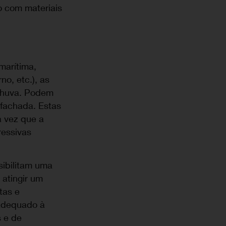
o com materiais
marítima,
no, etc.), as
chuva. Podem
 fachada. Estas
a vez que a
ressivas
sibilitam uma
 atingir um
stas e
 adequado à
s e de