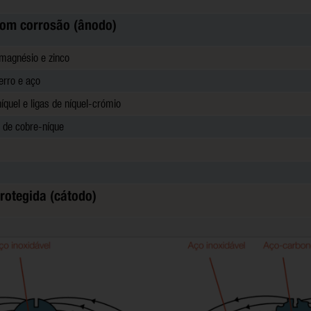
om corrosão (ânodo)
 magnésio e zinco
erro e aço
quel e ligas de níquel-crómio
s de cobre-níque
rotegida (cátodo)