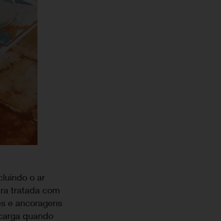
luindo o ar
ira tratada com
es e ancoragens
 carga quando