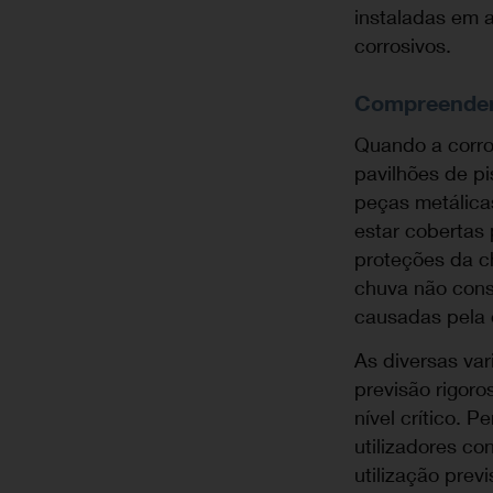
instaladas em 
corrosivos.
Compreender
Quando a corro
pavilhões de pi
peças metálica
estar cobertas 
proteções da c
chuva não cons
causadas pela 
As diversas va
previsão rigoro
nível crítico. P
utilizadores c
utilização prev