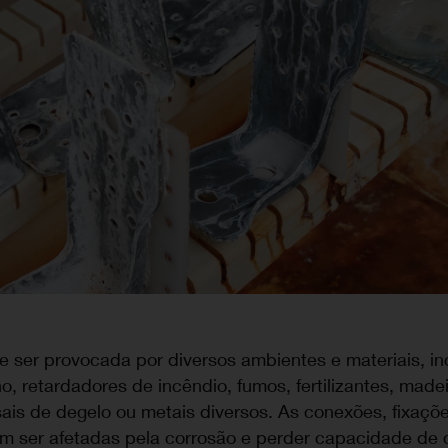
 ser provocada por diversos ambientes e materiais, inc
o, retardadores de incêndio, fumos, fertilizantes, made
sais de degelo ou metais diversos. As conexões, fixaçõ
m ser afetadas pela corrosão e perder capacidade de