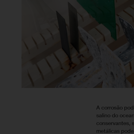
A corrosão pode
salino do ocean
conservantes, 
metálicas pode