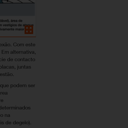
onexão. Com este
 Em alternativa,
cie de contacto
placas, juntas
estão.
s que podem ser
área
re
 determinados
to na
is de degelo).