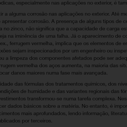
ódicas, especialmente nas aplicações no exterior, é t
ir a alguma corrosão nas aplicações no exterior. Até 
 apresentar corrosão. A presença de alguns tipos de co
 no zinco, não significa que a capacidade de carga es
eja na iminência de uma falha. Já o aparecimento de c
p. ex., ferrugem vermelha, implica que os elementos de
exões sejam inspecionados por um engenheiro ou inspet
 ou a limpeza dos componentes afetados pode ser ade
errugem vermelha dos aços aumenta, na maioria das sit
ocar danos maiores numa fase mais avançada.
sidade das fórmulas dos tratamentos químicos, dos níve
ondições de humidade e das variantes regionais das fór
vestimentos transformou-se numa tarefa complexa. Ne
cer dados básicos sobre a matéria. No entanto, é impo
mentos mais aprofundados, lendo informação, literatur
blicados por terceiros.