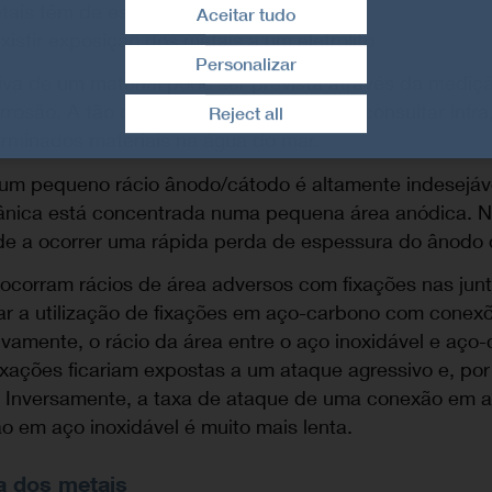
tais têm de estar em contacto elétrico
Aceitar tudo
istir exposição dos metais a um eletrólito
Personalizar
iva de um material pode ser prevista através da mediç
Retirar consentimento
rrosão. A tão conhecida série galvânica, consultar infra,
Reject all
erminados materiais na água do mar.
m pequeno rácio ânodo/cátodo é altamente indesejáve
vânica está concentrada numa pequena área anódica. 
de a ocorrer uma rápida perda de espessura do ânodo d
 ocorram rácios de área adversos com fixações nas junt
tar a utilização de fixações em aço-carbono com cone
tivamente, o rácio da área entre o aço inoxidável e aço
xações ficariam expostas a um ataque agressivo e, por
. Inversamente, a taxa de ataque de uma conexão em 
o em aço inoxidável é muito mais lenta.
a dos metais