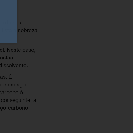
ão do seu
 lista a nobreza
l. Neste caso,
Nestas
issolvente.
as. É
xões em aço
-carbono é
 conseguinte, a
aço-carbono