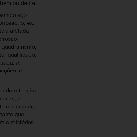
ambém prudente.
mesmo o aço
rrosão, p. ex.,
teja afetada
orrosão
 enquadramento,
or qualificado.
quada. A
uações, e
is de retenção
mulas, a
ste documento
rtante que
a e relatórios