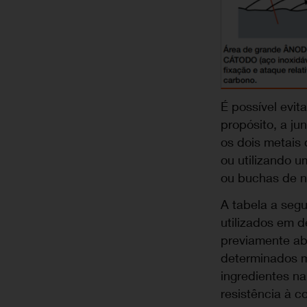
É possível evit
propósito, a ju
os dois metais 
ou utilizando u
ou buchas de n
A tabela a segu
utilizados em 
previamente abo
determinados m
ingredientes na
resistência à c