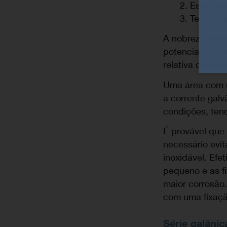
Estes me
Tem de ex
A nobreza relat
potencial de co
relativa de det
Uma área com u
a corrente gal
condições, ten
É provável que
necessário evi
inoxidável. Efe
pequeno e as fi
maior corrosão
com uma fixaçã
Série galânic