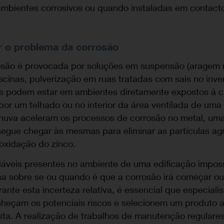
ambientes corrosivos ou quando instaladas em contact
 o problema da corrosão
são é provocada por soluções em suspensão (aragem 
scinas, pulverização em ruas tratadas com sais no inver
s podem estar em ambientes diretamente expostos à 
por um telhado ou no interior da área ventilada de uma
huva aceleram os processos de corrosão no metal, um
egue chegar às mesmas para eliminar as partículas ag
oxidação do zinco.
riáveis presentes no ambiente de uma edificação impos
sa sobre se ou quando é que a corrosão irá começar ou
erante esta incerteza relativa, é essencial que especiali
onheçam os potenciais riscos e selecionem um produto
ista. A realização de trabalhos de manutenção regulare