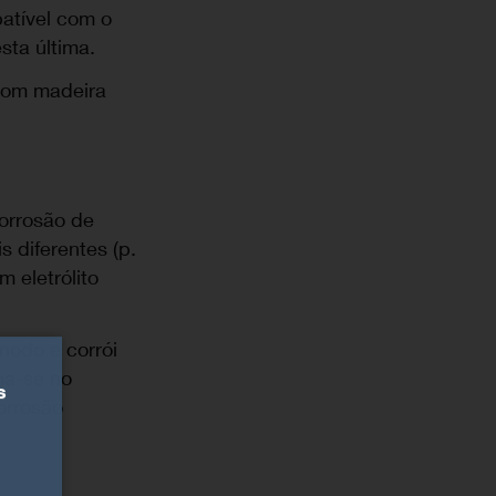
atível com o
ta última.
 com madeira
orrosão de
 diferentes (p.
 eletrólito
nodo e corrói
ma-se no
s
orrosão