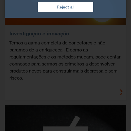
Reject all
Investigação e inovação
Temos a gama completa de conectores e não
paramos de a enriquecer... E como as
regulamentações e os métodos mudam, pode contar
connosco para sermos os primeiros a desenvolver
produtos novos para construir mais depressa e sem
riscos.