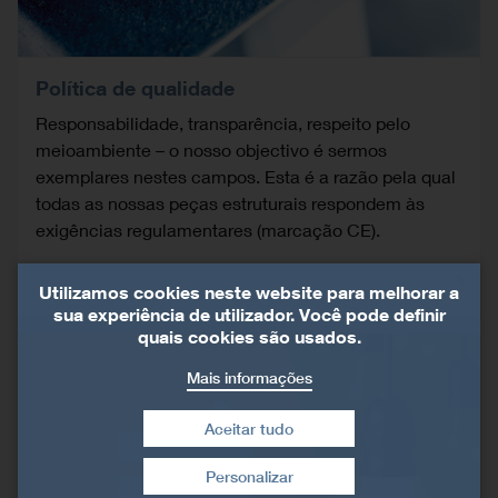
Política de qualidade
Responsabilidade, transparência, respeito pelo
meioambiente – o nosso objectivo é sermos
exemplares nestes campos. Esta é a razão pela qual
todas as nossas peças estruturais respondem às
exigências regulamentares (marcação CE).
Utilizamos cookies neste website para melhorar a
sua experiência de utilizador. Você pode definir
quais cookies são usados.
Mais informações
Aceitar tudo
Personalizar
Retirar consentimento