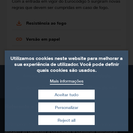
Com a entrada em vigor do Eurocódigo 5 surgiram novas
regras que devem ser cumpridas em caso de fogo.
Resistência ao fogo
Versão em papel
Utilizamos cookies neste website para melhorar a
sua experiência de utilizador. Você pode definir
quais cookies são usados.
Avisos legais
Política de privacidade
Mais informações
Condições Gerais de Vendas
Mapa do site
Aceitar tudo
Referente a Simpson Strong-Tie®
Personalizar
Retirar consentimento
Reject all
A Simpson Strong-Tie fornece produtos e tecnologias que
ajudam as pessoas a conceber e construir estruturas