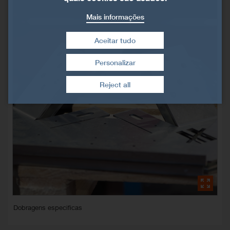
Mais informações
Aceitar tudo
Personalizar
Retirar consentimento
Reject all
Dobragens especificas