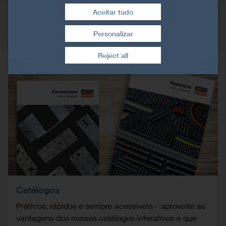
Aceitar tudo
Ver todos os produtos
Personalizar
Retirar consentimento
Reject all
Catálogos
Práticos, rápidos e sempre acessíveis – aproveite as
vantagens dos nossos catálogos interativos e que