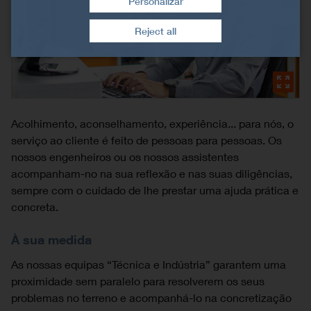
Personalizar
Retirar consentimento
Reject all
Acolhimento, aconselhamento, experiência... para nós, o
serviço ao cliente é feito de pessoas para pessoas. Os
nossos engenheiros ou os nossos assistentes
acompanham-no na sua reflexão e nas suas diligências,
sempre com o cuidado de lhe prestar uma ajuda prática e
concreta.
À sua medida
As nossas equipas “Técnica e Indústria” garantem uma
proximidade sem paralelo para resolverem os seus
problemas no terreno e acompanhá-lo na concretização