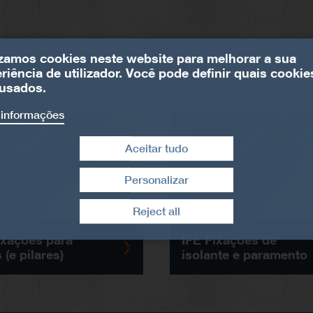
izamos cookies neste website para melhorar a sua
riência de utilizador. Você pode definir quais cookie
Mostrar 1 - 4 de 4
usados.
 informações
Aceitar tudo
Personalizar
Retirar consentimento
Reject all
ixações para
IFE Fixações de
 (e pilares)
isolante e paramento