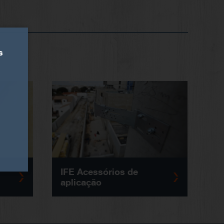
s
IFE Acessórios de
aplicação