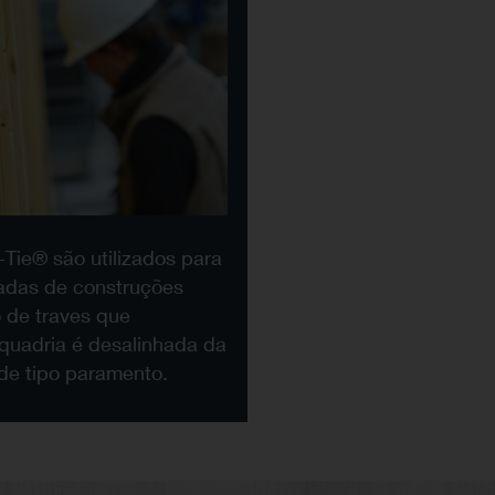
Tie® são utilizados para
hadas de construções
 de traves que
quadria é desalinhada da
de tipo paramento.