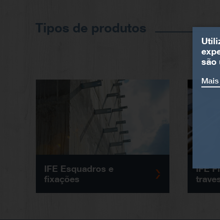
Tipos de produtos
Util
expe
são 
Mais
IFE Esquadros e
IFE F
fixações
traves