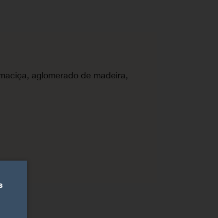
,
maciça, aglomerado de madeira,
s