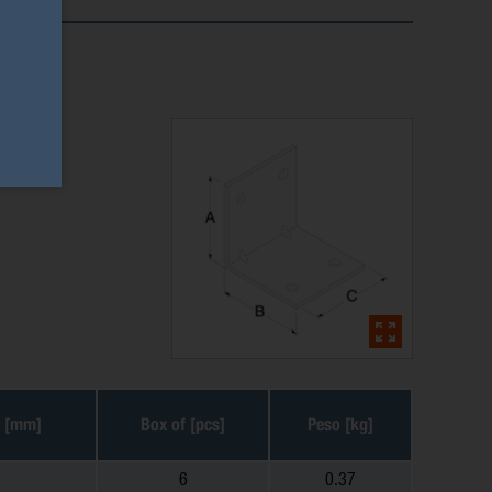
s [mm]
Box of [pcs]
Peso [kg]
6
0.37