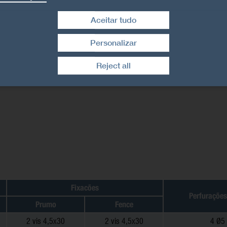
Aceitar tudo
Personalizar
Retirar consentimento
Reject all
Fixacões
Perfuraçõe
Prumo
Fence
2 vis 4,5x30
2 vis 4,5x30
4 Ø5