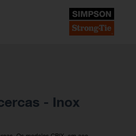
ercas - Inox
ercas. Os modelos CPIX, em aço