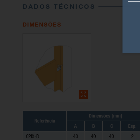
DADOS TÉCNICOS
DIMENSÕES
Dimensões [mm]
Referência
A
B
C
Esp.
CPIX-R
40
40
40
2