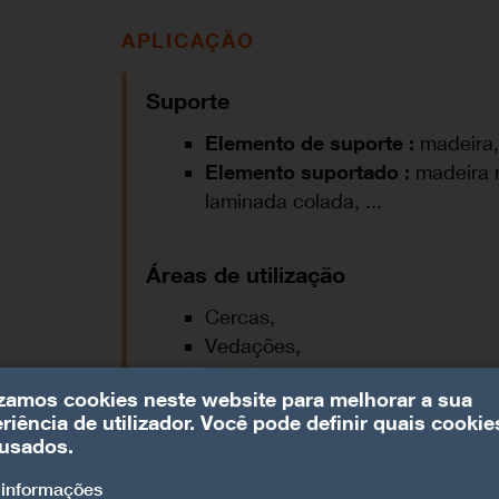
APLICAÇÃO
Suporte
Elemento de suporte :
madeira
Elemento suportado :
madeira 
laminada colada, ...
Áreas de utilização
Cercas,
Vedações,
Tapumes, ...
izamos cookies neste website para melhorar a sua
riência de utilizador. Você pode definir quais cookie
usados.
 informações