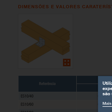
DIMENSÕES E VALORES CARATERÍS
Util
Referência
A
expe
são 
ES10/40
62.5
Mais
ES10/60
62.5