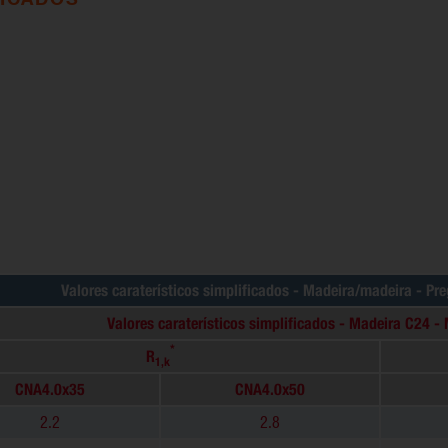
Valores caraterísticos simplificados - Madeira/madeira - Pr
Valores caraterísticos simplificados - Madeira C24
*
R
1,k
CNA4.0x35
CNA4.0x50
2.2
2.8