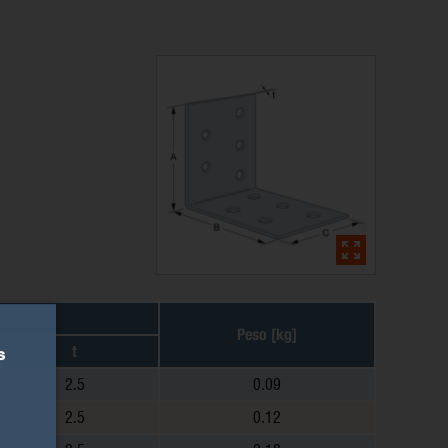
Peso [kg]
t
s
2.5
0.09
2.5
0.12