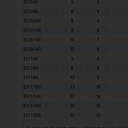
ES10/60
5
5
ES10/80
6
6
ES10/100
8
5
ES10/120
9
6
ES10/140
10
7
ES10/160
12
8
ES11/40
5
4
ES11/60
8
6
ES11/80
10
8
ES11/100
13
10
ES11/140
17
14
ES11/160
20
16
ES11/200
25
20