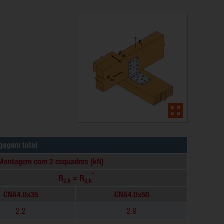
egagem total
 - Montagem com 2 esquadros [kN]
*
R
= R
2,k
3,k
CNA4.0x35
CNA4.0x50
2.2
2.9