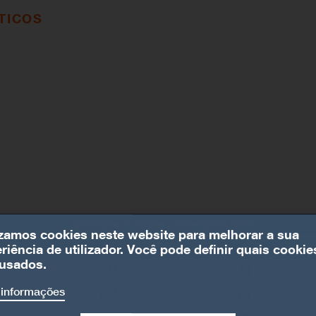
TICOS
Dimensões e valores caraterísticos [mm]
izamos cookies neste website para melhorar a sua
B
C
riência de utilizador. Você pode definir quais cookie
usados.
62.5
40
 informações
62.5
60