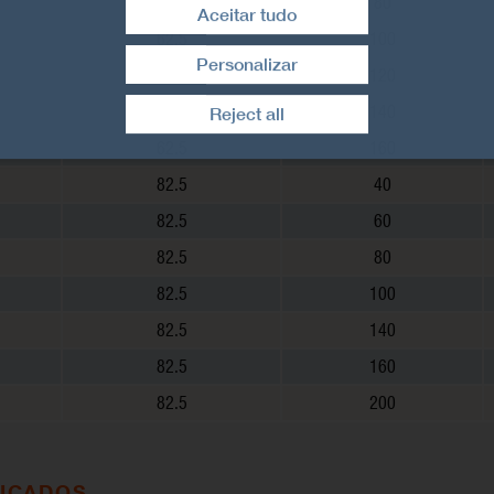
62.5
80
Aceitar tudo
62.5
100
Personalizar
62.5
120
Retirar consentimento
62.5
140
Reject all
62.5
160
82.5
40
82.5
60
82.5
80
82.5
100
82.5
140
82.5
160
82.5
200
FICADOS