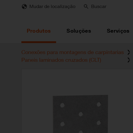
Skip
Mudar de localização
Buscar
to
main
content
Produtos
Soluções
Serviços
Conexões para montagens de carpintarias
Paneis laminados cruzados (CLT)