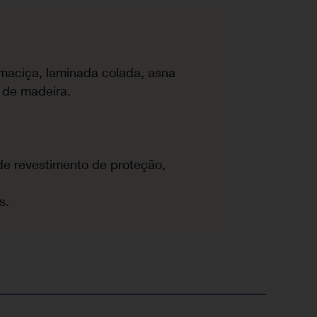
aciça, laminada colada, asna
o de madeira.
de revestimento de proteção,
,
s.