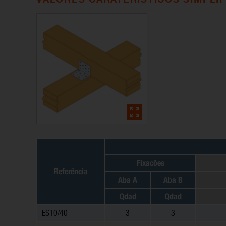
Fixacões
Referência
Aba A
Aba B
Qdad
Qdad
ES10/40
3
3