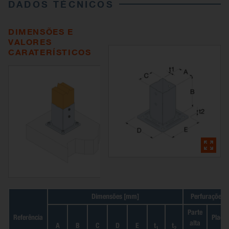
DADOS TÉCNICOS
DIMENSÕES E
VALORES
CARATERÍSTICOS
Dimensões [mm]
Perfurações
Parte
Referência
Placa
alta
A
B
C
D
E
t
t
1
2