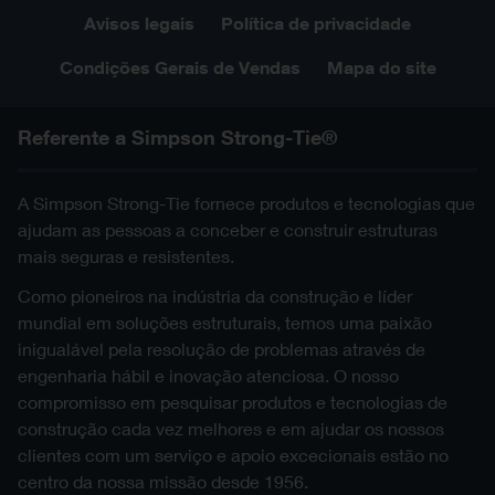
c-ppjbt100-2d0-np-ptrs-pt.pdf
ppjbt140-2d.dwg
PDF
2D DWG
Avisos legais
Política de privacidade
2D DWG ZIP
PPJBT140
PPJBT120
PPJBT160
ppjbt140.sat
Condições Gerais de Vendas
Mapa do site
SAT
PDF ZIP
c-ppjbt120-2d0-np-ptrs-pt.dwg
ppjbt160-2d.dwg
2D DWG
2D DWG
PPJBT160
c-ppjbt120-2d0-np-ptrs-pt.pdf
PDF
PPJBT200
3D/3D simplificado
Referente a Simpson Strong-Tie®
ppjbt160.sat
SAT
PPJBT140
ppjbt200-2d.dwg
2D DWG
SAT ZIP
PPJBT200
c-ppjbt140-2d0-np-ptrs-pt.dwg
2D DWG
A Simpson Strong-Tie fornece produtos e tecnologias que
PPJBT70
ppjbt200.sat
SAT
ajudam as pessoas a conceber e construir estruturas
c-ppjbt140-2d0-np-ptrs-pt.pdf
PDF
ppjbt70-2d.dwg
2D DWG
mais seguras e resistentes.
PPJBT70
PPJBT160
PPJBT90
Como pioneiros na indústria da construção e líder
ppjbt70.sat
SAT
c-ppjbt160-2d0-np-ptrs-pt.dwg
2D DWG
ppjbt90-2d.dwg
mundial em soluções estruturais, temos uma paixão
2D DWG
PPJBT90
c-ppjbt160-2d0-np-ptrs-pt.pdf
inigualável pela resolução de problemas através de
PDF
engenharia hábil e inovação atenciosa. O nosso
ppjbt90.sat
SAT
PPJBT200
compromisso em pesquisar produtos e tecnologias de
c-ppjbt200-2d0-np-ptrs-pt.dwg
construção cada vez melhores e em ajudar os nossos
2D DWG
clientes com um serviço e apoio excecionais estão no
c-ppjbt200-2d0-np-ptrs-pt.pdf
PDF
centro da nossa missão desde 1956.