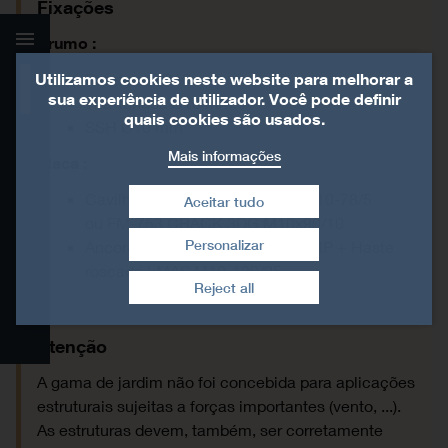
Fixações
Prumo :
Parafusos Ø10
Utilizamos cookies neste website para melhorar a
Detalhes do produto
sua experiência de utilizador. Você pode definir
Tira-fundos Ø10 mm.
quais cookies são usados.
SSH Ø10 mm
Dados técnicos
Mais informações
Placa :
Instalação
Cavilha mecânica : perno WA M10-78/5
Aceitar tudo
ou FM-753 CRACK 3DG M10x90/10
Certification
Personalizar
Ancoragem química : resina AT-HP + Haste
Retirar consentimento
roscada LMAS M10-120/25.
Produtos relacionados
Reject all
Biblioteca CAD e BIM
Atenção
A gama de jardim não foi concebida para aplicações
estruturais sujeitas a forças importantes (vento, ...).
As estruturas devem, também, ser corretamente