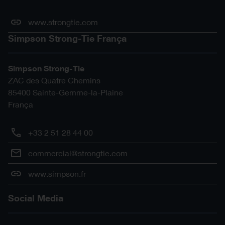
PPJBT70
www.strongtie.com
c-ppjbt70-2d0-np-ptrs-pt.dwg
2D DWG
Simpson Strong-Tie França
c-ppjbt70-2d0-np-ptrs-pt.pdf
PDF
PPJBT90
Simpson Strong-Tie
c-ppjbt90-2d0-np-ptrs-pt.dwg
2D DWG
ZAC des Quatre Chemins
c-ppjbt90-2d0-np-ptrs-pt.pdf
85400
Sainte-Gemme-la-Plaine
PDF
França
+33 2 51 28 44 00
commercial@strongtie.com
www.simpson.fr
Social Media