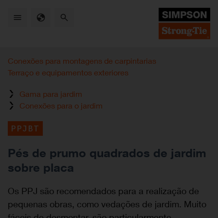
Skip
to
main
content
Conexões para montagens de carpintarias
Terraço e equipamentos exteriores
Gama para jardim
Conexões para o jardim
PPJBT
Pés de prumo quadrados de jardim
sobre placa
Os PPJ são recomendados para a realização de
pequenas obras, como vedações de jardim. Muito
fáceis de desmontar, são particularmente