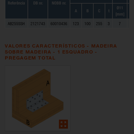
Referência
DB nr.
NOBB nr.
Ø11
Ø
A
B
C
t
[mm]
[
AB255SSH
2121743
60010436
123
100
255
3
7
VALORES CARACTERÍSTICOS - MADEIRA
SOBRE MADEIRA - 1 ESQUADRO -
PREGAGEM TOTAL