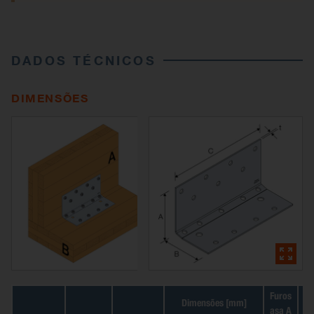
DADOS TÉCNICOS
DIMENSÕES
Furos
Dimensões [mm]
F
asa A