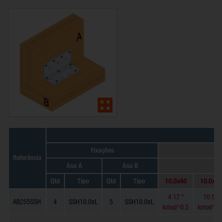
Fixações
Referência
Asa A
Asa B
Qtd
Tipo
Qtd
Tipo
10.0x40
10.0x50
4.12 *
10.9 *
AB255SSH
4
SSH10.0xL
5
SSH10.0xL
kmod^0.5
kmod^0.