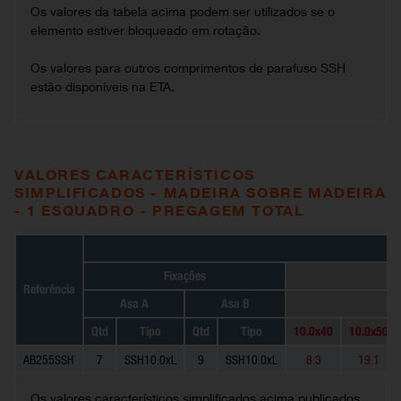
Os valores da tabela acima podem ser utilizados se o
elemento estiver bloqueado em rotação.
Os valores para outros comprimentos de parafuso SSH
estão disponíveis na ETA.
VALORES CARACTERÍSTICOS
SIMPLIFICADOS - MADEIRA SOBRE MADEIRA
- 1 ESQUADRO - PREGAGEM TOTAL
Fixações
Referência
Asa A
Asa B
Qtd
Tipo
Qtd
Tipo
10.0x40
10.0x50
AB255SSH
7
SSH10.0xL
9
SSH10.0xL
8.3
19.1
Os valores característicos simplificados acima publicados