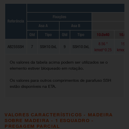
Fixações
Referência
Asa A
Asa B
Qtd
Tipo
Qtd
Tipo
10.0x40
10.0x
8.56 *
19.3 
AB255SSH
7
SSH10.0xL
9
SSH10.0xL
kmod^0.25
kmod^0
Os valores da tabela acima podem ser utilizados se o
elemento estiver bloqueado em rotação.
Os valores para outros comprimentos de parafuso SSH
estão disponíveis na ETA.
VALORES CARACTERÍSTICOS - MADEIRA
SOBRE MADEIRA - 1 ESQUADRO -
PREGAGEM PARCIAL