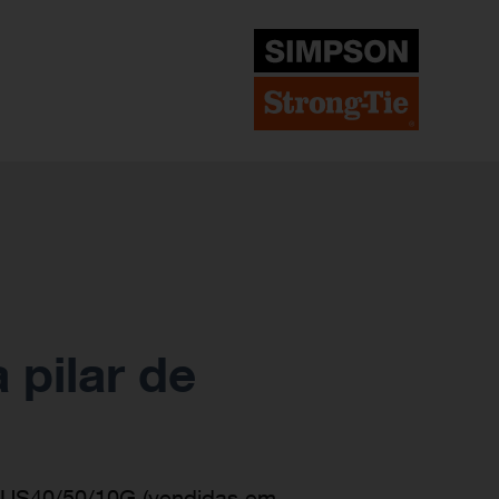
pilar de
a US40/50/10G (vendidas em