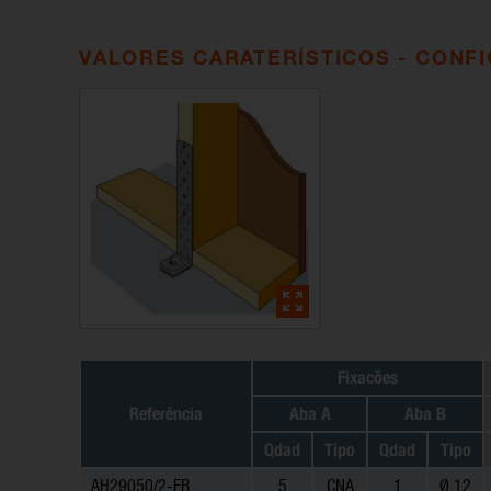
VALORES CARATERÍSTICOS - CONF
Fixacões
Referência
Aba A
Aba B
Qdad
Tipo
Qdad
Tipo
AH29050/2-FR
5
CNA
1
Ø 12