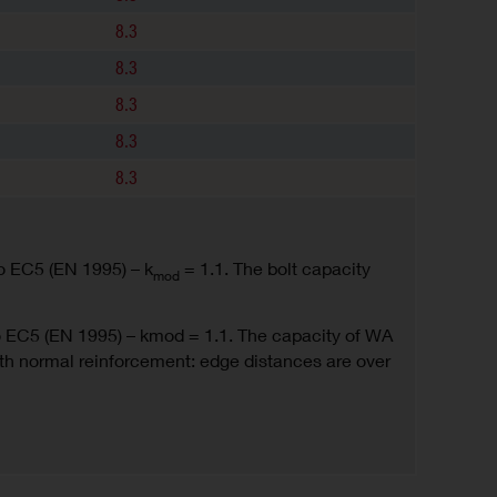
8.3
8.3
8.3
8.3
8.3
o EC5 (EN 1995) – k
= 1.1. The bolt capacity
mod
to EC5 (EN 1995) – kmod = 1.1. The capacity of WA
ith normal reinforcement: edge distances are over