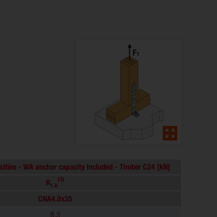
cities - WA anchor capacity included - Timber C24 [kN]
(3)
R
1.k
CNA4.0x35
8.3