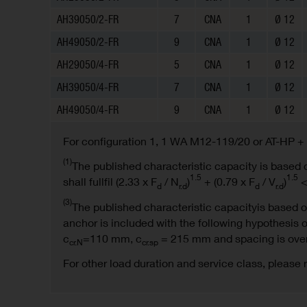
AH39050/2-FR
7
CNA
1
Ø 12
AH49050/2-FR
9
CNA
1
Ø 12
AH29050/4-FR
5
CNA
1
Ø 12
AH39050/4-FR
7
CNA
1
Ø 12
AH49050/4-FR
9
CNA
1
Ø 12
For configuration 1, 1 WA M12-119/20 or AT-HP 
(1)
The published characteristic capacity is based 
1.5
1.5
shall fullfil (2.33 x F
/ N
)
+ (0.79 x F
/ V
)
<
d
r.d
d
r.d
(3)
The published characteristic capacityis based 
anchor is included with the following hypothesis 
c
=110 mm, c
= 215 mm and spacing is over
cr.N
cr.sp
For other load duration and service class, please 