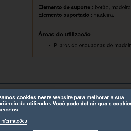
Elemento de suporte :
betão, madeira
Elemento suportado :
madeira.
Áreas de utilização
Pilares de esquadrias de madeir
izamos cookies neste website para melhorar a sua
riência de utilizador. Você pode definir quais cookie
usados.
 informações