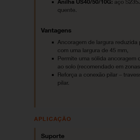
Anilha US40/50/10G
:
aço S235J
quente.
Vantagens
Ancoragem de largura reduzida p
com uma largura de 45 mm,
Permite uma sólida ancoragem 
ao solo (recomendado em zonas 
Reforça a conexão pilar – trave
pilar.
APLICAÇÃO
Suporte