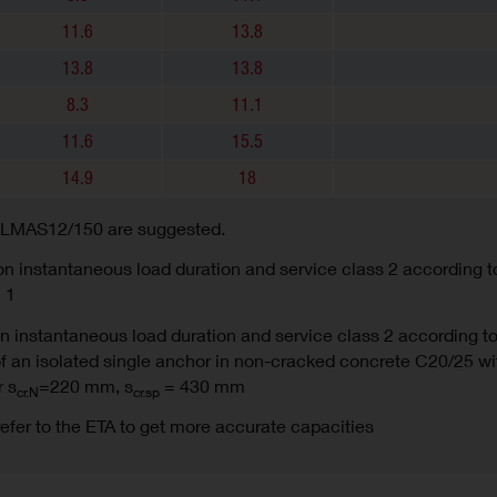
11.6
13.8
13.8
13.8
8.3
11.1
11.6
15.5
14.9
18
+ LMAS12/150 are suggested.
on instantaneous load duration and service class 2 according t
 1
on instantaneous load duration and service class 2 according 
of an isolated single anchor in non-cracked concrete C20/25 w
 s
=220 mm, s
= 430 mm
cr.N
cr.sp
refer to the ETA to get more accurate capacities