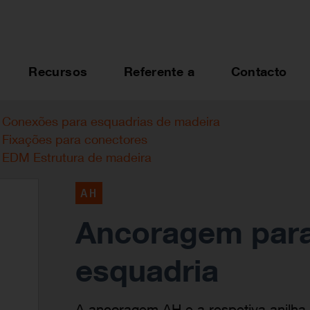
Recursos
Referente a
Contacto
Conexões para esquadrias de madeira
Fixações para conectores
EDM Estrutura de madeira
AH
Ancoragem para 
esquadria
A ancoragem AH e a respetiva anilh