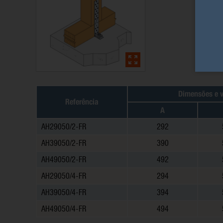
Dimensões e v
Referência
A
AH29050/2-FR
292
AH39050/2-FR
390
AH49050/2-FR
492
AH29050/4-FR
294
AH39050/4-FR
394
AH49050/4-FR
494