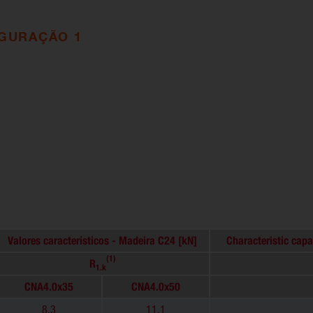
IGURAÇÃO 1
Valores característicos - Madeira C24 [kN]
Characteristic capa
(1)
R
1.k
CNA4.0x35
CNA4.0x50
8.3
11.1