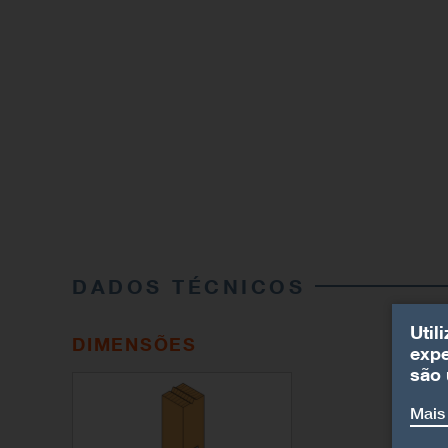
DADOS TÉCNICOS
Util
DIMENSÕES
expe
são 
Mais