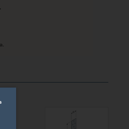
,
a.
s