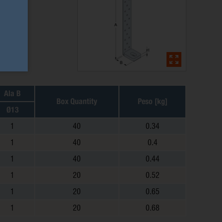
Ala B
Box Quantity
Peso [kg]
Ø13
1
40
0.34
1
40
0.4
1
40
0.44
1
20
0.52
1
20
0.65
1
20
0.68