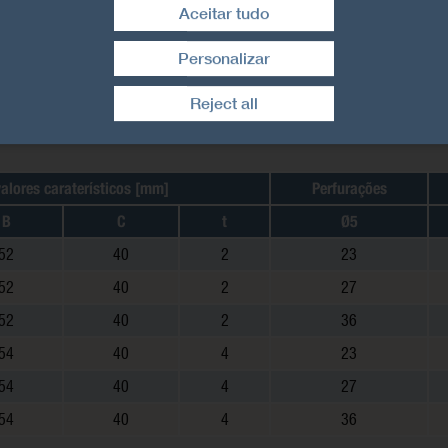
Aceitar tudo
Personalizar
Retirar consentimento
Reject all
alores caraterísticos [mm]
Perfurações
B
C
t
Ø5
52
40
2
23
52
40
2
27
52
40
2
36
54
40
4
23
54
40
4
27
54
40
4
36