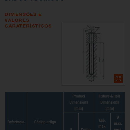
DIMENSÕES E
VALORES
CARATERÍSTICOS
Product
Fixture & Hole
Dimensions
Dimensions
[mm]
[mm]
Ø
Esp.
Referência
Código artigo
max.
max.
Ø
Comp.
peça