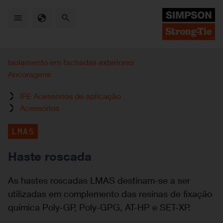
Skip
to
main
content
Isolamento em fachadas exteriores
Ancoragens
IFE Acessórios de aplicação
Acessórios
LMAS
Haste roscada
As hastes roscadas LMAS destinam-se a ser
utilizadas em complemento das resinas de fixação
química Poly-GP, Poly-GPG, AT-HP e SET-XP.