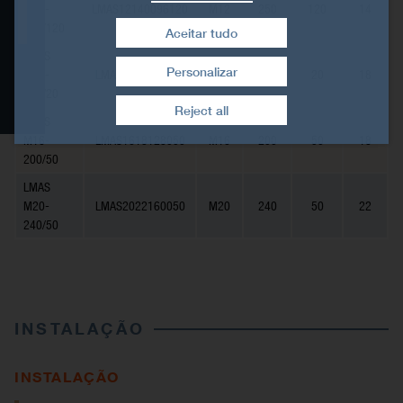
M12-
LMAS12140096120
M12
250
120
14
Dados técnicos
250/120
Aceitar tudo
LMAS
Instalação
Personalizar
M16-
LMAS1618128020
M16
170
20
18
Retirar consentimento
170/20
Produtos relacionados
Reject all
LMAS
M16-
LMAS1618128050
M16
200
50
18
200/50
LMAS
M20-
LMAS2022160050
M20
240
50
22
240/50
INSTALAÇÃO
INSTALAÇÃO