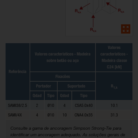
Valores
Valores característicos - Madeira
característicos -
sobre betão ou aço
Madeira classe
C24 [kN]
Referência
Fixacões
Portador
Suportado
R
1,k
Qdad
Tipo
Qdad
Tipo
SAMI38/2.5
2
Ø10
4
CSA5.0x40
10.1
SAMI/4X
4
Ø10
10
CNA4.0x35
31.3
Consulte a gama de ancoragem Simpson Strong-Tie para
identificar um ancoragem adequado. As soluções gerais de