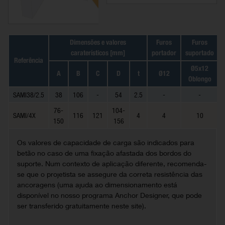
Dimensões e valores
Furos
Furos
caraterísticos [mm]
portador
suportado
Referência
Ø5x12
A
B
C
D
t
Ø12
Oblongo
SAMI38/2.5
38
106
-
54
2.5
-
-
76-
104-
SAMI/4X
116
121
4
4
10
150
156
Os valores de capacidade de carga são indicados para
betão no caso de uma fixação afastada dos bordos do
suporte. Num contexto de aplicação diferente, recomenda-
se que o projetista se assegure da correta resistência das
ancoragens (uma ajuda ao dimensionamento está
disponível no nosso programa Anchor Designer, que pode
ser transferido gratuitamente neste site).