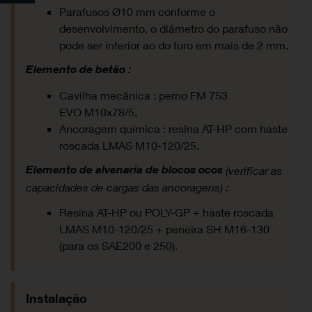
Parafusos Ø10 mm conforme o
desenvolvimento, o diâmetro do parafuso não
pode ser inferior ao do furo em mais de 2 mm.
Elemento de betão :
Cavilha mecânica : perno FM 753
EVO M10x78/5,
Ancoragem química : resina AT-HP com haste
roscada LMAS M10-120/25.
(verificar as
Elemento de alvenaria de blocos ocos
capacidades de cargas das ancoragens) :
Resina AT-HP ou POLY-GP + haste roscada
LMAS M10-120/25 + peneira SH M16-130
(para os SAE200 e 250).
Instalação