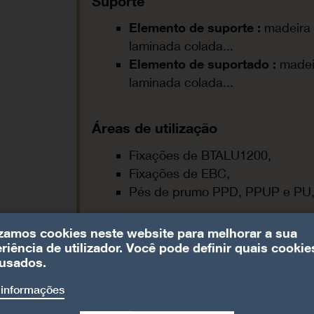
Suporte
Elemento de suporte
:
madeira 
laminada colada...
Elemento de suportado :
madei
laminada colada...
Áreas de utilização
Fixações de BTALU1200,
Fixações de EBC,
Pés de prumo PPD, PPUP e PU
izamos cookies neste website para melhorar a sua
riência de utilizador. Você pode definir quais cookie
usados.
 informações