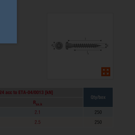
C24 acc to ETA-04/0013 [kN]
Qty/box
R
ax.k
2.1
250
2.5
250