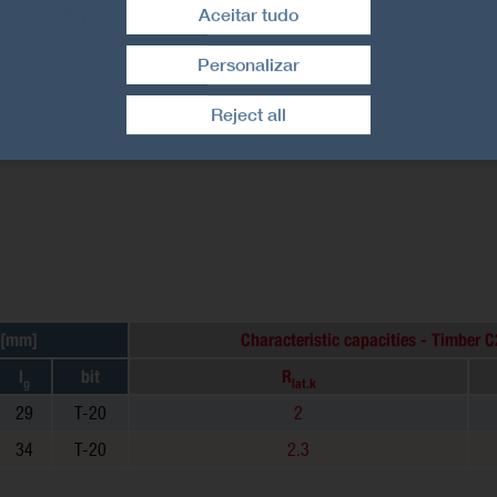
Aceitar tudo
TERISTIC CAPACITIES
Personalizar
Retirar consentimento
Reject all
 [mm]
Characteristic capacities - Timber 
l
bit
R
g
lat.k
29
T-20
2
34
T-20
2.3