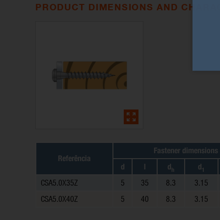
PRODUCT DIMENSIONS AND CHARAC
Fastener dimensions
Referência
d
l
d
d
h
1
CSA5.0X35Z
5
35
8.3
3.15
CSA5.0X40Z
5
40
8.3
3.15