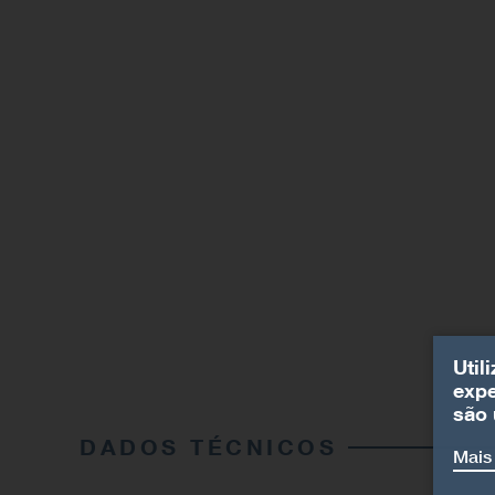
Util
expe
são 
DADOS TÉCNICOS
Mais