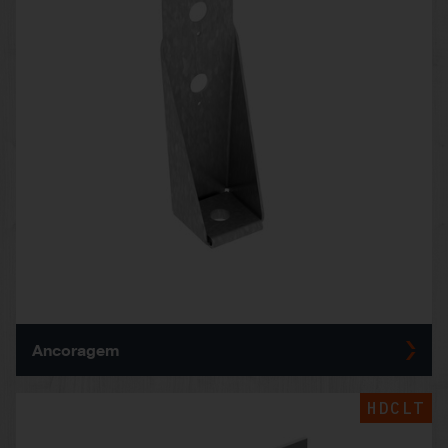
Ancoragem
HDCLT