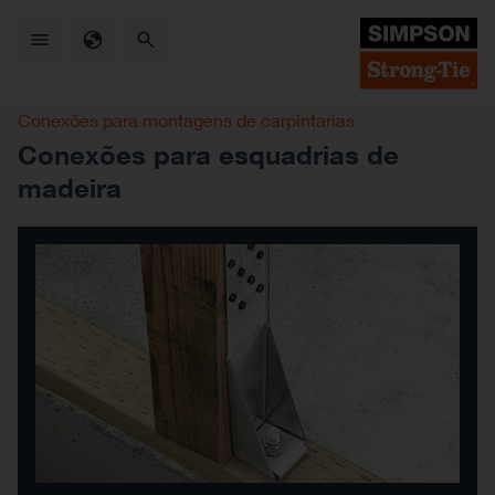
Skip
to
main
content
Conexões para montagens de carpintarias
Conexões para esquadrias de
madeira