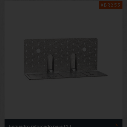
ABR255
Esquadro reforçado para CLT